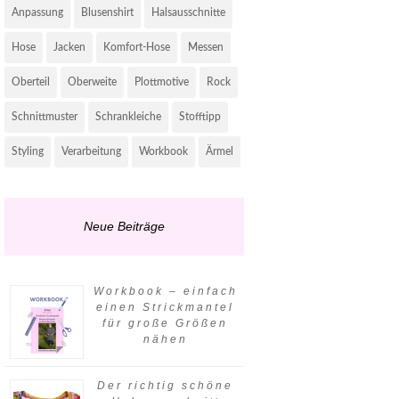
Anpassung
Blusenshirt
Halsausschnitte
Hose
Jacken
Komfort-Hose
Messen
Oberteil
Oberweite
Plottmotive
Rock
Schnittmuster
Schrankleiche
Stofftipp
Styling
Verarbeitung
Workbook
Ärmel
Neue Beiträge
Workbook – einfach
einen Strickmantel
für große Größen
nähen
Der richtig schöne