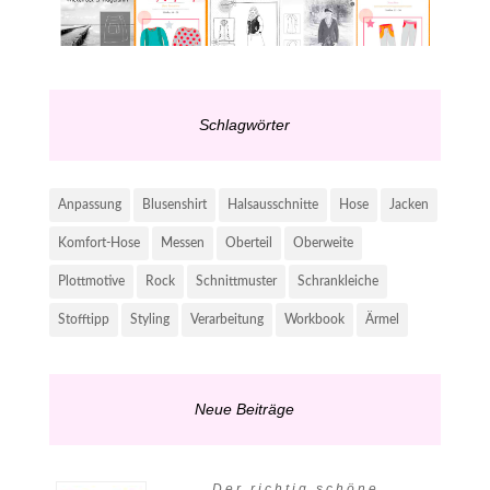
Schlagwörter
Anpassung
Blusenshirt
Halsausschnitte
Hose
Jacken
Komfort-Hose
Messen
Oberteil
Oberweite
Plottmotive
Rock
Schnittmuster
Schrankleiche
Stofftipp
Styling
Verarbeitung
Workbook
Ärmel
Neue Beiträge
Der richtig schöne