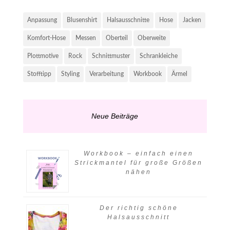
Anpassung
Blusenshirt
Halsausschnitte
Hose
Jacken
Komfort-Hose
Messen
Oberteil
Oberweite
Plottmotive
Rock
Schnittmuster
Schrankleiche
Stofftipp
Styling
Verarbeitung
Workbook
Ärmel
Neue Beiträge
Workbook – einfach einen
Strickmantel für große Größen
nähen
Der richtig schöne
Halsausschnitt