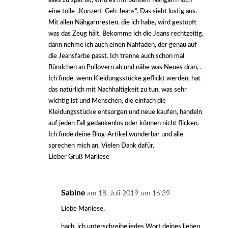
alles zu spät ist, wird es mit buntem Nähgarn noch
eine tolle „Konzert-Geh-Jeans“. Das sieht lustig aus.
Mit allen Nähgarnresten, die ich habe, wird gestopft
was das Zeug hält. Bekomme ich die Jeans rechtzeitig,
dann nehme ich auch einen Nähfaden, der genau auf
die Jeansfarbe passt. Ich trenne auch schon mal
Bündchen an Pullovern ab und nähe was Neues dran, .
Ich finde, wenn Kleidungsstücke geflickt werden, hat
das natürlich mit Nachhaltigkeit zu tun, was sehr
wichtig ist und Menschen, die einfach die
Kleidungsstücke entsorgen und neue kaufen, handeln
auf jeden Fall gedankenlos oder können nicht flicken.
Ich finde deine Blog-Artikel wunderbar und alle
sprechen mich an. Vielen Dank dafür.
Lieber Gruß Marliese
Sabine
am 18. Juli 2019 um 16:39
Liebe Marliese,
hach, ich unterschreibe jedes Wort deines lieben