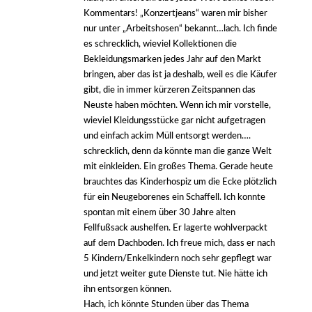
Kommentars! „Konzertjeans“ waren mir bisher
nur unter „Arbeitshosen“ bekannt…lach. Ich finde
es schrecklich, wieviel Kollektionen die
Bekleidungsmarken jedes Jahr auf den Markt
bringen, aber das ist ja deshalb, weil es die Käufer
gibt, die in immer kürzeren Zeitspannen das
Neuste haben möchten. Wenn ich mir vorstelle,
wieviel Kleidungsstücke gar nicht aufgetragen
und einfach ackim Müll entsorgt werden….
schrecklich, denn da könnte man die ganze Welt
mit einkleiden. Ein großes Thema. Gerade heute
brauchtes das Kinderhospiz um die Ecke plötzlich
für ein Neugeborenes ein Schaffell. Ich konnte
spontan mit einem über 30 Jahre alten
Fellfußsack aushelfen. Er lagerte wohlverpackt
auf dem Dachboden. Ich freue mich, dass er nach
5 Kindern/Enkelkindern noch sehr gepflegt war
und jetzt weiter gute Dienste tut. Nie hätte ich
ihn entsorgen können.
Hach, ich könnte Stunden über das Thema