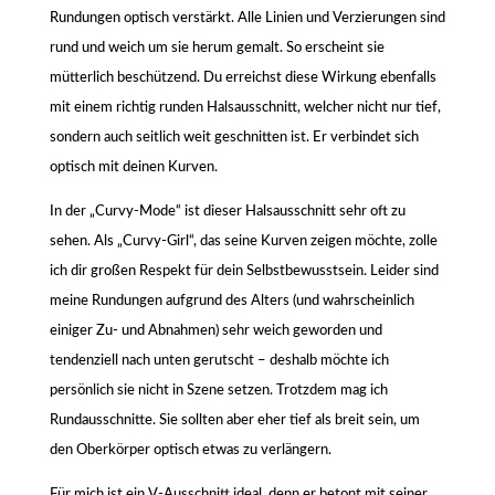
Rundungen optisch verstärkt. Alle Linien und Verzierungen sind
rund und weich um sie herum gemalt. So erscheint sie
mütterlich beschützend. Du erreichst diese Wirkung ebenfalls
mit einem richtig runden Halsausschnitt, welcher nicht nur tief,
sondern auch seitlich weit geschnitten ist. Er verbindet sich
optisch mit deinen Kurven.
In der „Curvy-Mode“ ist dieser Halsausschnitt sehr oft zu
sehen. Als „Curvy-Girl“, das seine Kurven zeigen möchte, zolle
ich dir großen Respekt für dein Selbstbewusstsein. Leider sind
meine Rundungen aufgrund des Alters (und wahrscheinlich
einiger Zu- und Abnahmen) sehr weich geworden und
tendenziell nach unten gerutscht – deshalb möchte ich
persönlich sie nicht in Szene setzen. Trotzdem mag ich
Rundausschnitte. Sie sollten aber eher tief als breit sein, um
den Oberkörper optisch etwas zu verlängern.
Für mich ist ein V-Ausschnitt ideal, denn er betont mit seiner